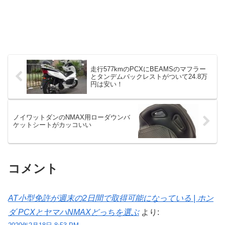
走行577kmのPCXにBEAMSのマフラー
とタンデムバックレストがついて24.8万
円は安い！
ノイワットダンのNMAX用ローダウンバ
ケットシートがカッコいい
コメント
AT小型免許が週末の2日間で取得可能になっている | ホン
ダ PCXとヤマハNMAXどっちを選ぶ
より: