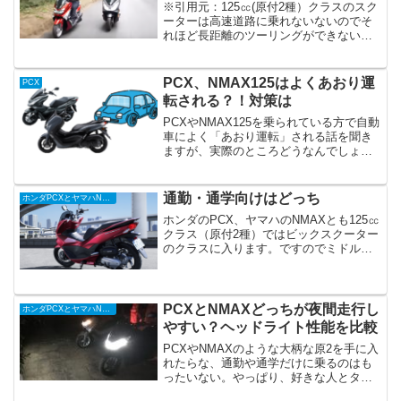
※引用元：125㏄(原付2種）クラスのスク
ーターは高速道路に乗れないないのでそ
れほど長距離のツーリングができないよ
うに感じますが、中には300kmを越える
ドライブをする方もいらっしゃるみたい
です。特に125㏄クラスでも大柄なビック
PCX、NMAX125はよくあおり運
PCX
スクーター...
転される？！対策は
PCXやNMAX125を乗られている方で自動
車によく「あおり運転」される話を聞き
ますが、実際のところどうなんでしょ
う。PCXやNMAX125に限らず、原2クラ
スのピンクナンバーに乗っていると自動
車に煽られやすいのは事実。
通勤・通学向けはどっち
ホンダPCXとヤマハNMAXを徹底比較
ホンダのPCX、ヤマハのNMAXとも125㏄
クラス（原付2種）ではビックスクーター
のクラスに入ります。ですのでミドルク
ラスのヤマハのシグナスXやスズキのアド
レスV125S等に比べればサイズも大きく
なります。その分駐車場での取り回し
や、公道で...
PCXとNMAXどっちが夜間走行し
ホンダPCXとヤマハNMAXを徹底比較
やすい？ヘッドライト性能を比較
PCXやNMAXのような大柄な原2を手に入
れたらな、通勤や通学だけに乗るのはも
ったいない。やっぱり、好きな人とタン
デムツーリングしたり、ちょっと遠出の