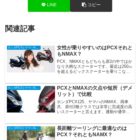
LINE
コピー
関連記事
女性が乗りやすいのはPCXそれと
ホンダPCXとヤマハNMAXを徹底比較
もNMAX？
PCX、NMAXともどちらも原2の中ではか
なり大柄なスクーターです。最近は250㏄
を超えるビックスクーターを乗りこなす
女性もたくさんいます。しかし小柄な女
性にはちょっと取り回しし辛く感じる大
きさですね。そこでどちらが乗りやすい
PCXとNMAXの欠点や短所（デメ
ホンダPCXとヤマハNMAXを徹底比較
のか比較してい...
リット）で比較
ホンダPCX125、ヤマハのNMAX、両車
共、原付2種クラスでは非常に完成度の高
いスクーターと言えます。通勤や通学は
もちろん、高速道路には乗れないもの
の、ロングツーリングにも耐えうる幅広
い層に人気がある両車です。しかし、欠
長距離ツーリングに最適なのは
ホンダPCXとヤマハNMAXを徹底比較
点や短所もあるのも...
PCX？それともNAMX？