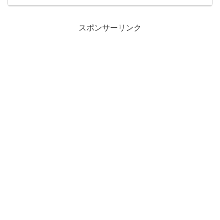
ひとりツーリングもリフレッシュに最高
です。好きな人となら夜景を見に行った
り、遠出のツーリン...
スポンサーリンク