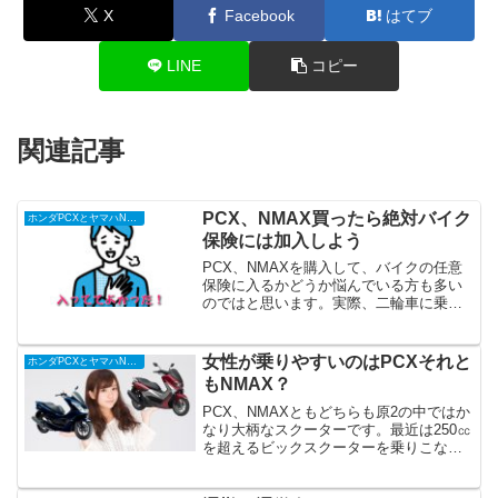
X
Facebook
はてブ
LINE
コピー
関連記事
PCX、NMAX買ったら絶対バイク
ホンダPCXとヤマハNMAXを徹底比較
保険には加入しよう
PCX、NMAXを購入して、バイクの任意
保険に入るかどうか悩んでいる方も多い
のではと思います。実際、二輪車に乗っ
ている方のバイクの任意保険加入率は低
いのが現状です。PCX125やNMAX125は
排気量125㏄と少ないものの事故を起こさ
女性が乗りやすいのはPCXそれと
ホンダPCXとヤマハNMAXを徹底比較
ない事はありません。
もNMAX？
PCX、NMAXともどちらも原2の中ではか
なり大柄なスクーターです。最近は250㏄
を超えるビックスクーターを乗りこなす
女性もたくさんいます。しかし小柄な女
性にはちょっと取り回しし辛く感じる大