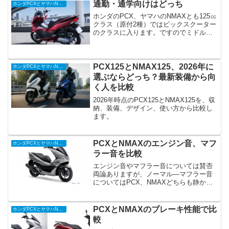
きさですね。そこでどちらが乗りやすい
通勤・通学向けはどっち
ホンダPCXとヤマハNMAXを徹底比較
のか比較してい...
ホンダのPCX、ヤマハのNMAXとも125㏄
クラス（原付2種）ではビックスクーター
のクラスに入ります。ですのでミドルク
ラスのヤマハのシグナスXやスズキのアド
レスV125S等に比べればサイズも大きく
なります。その分駐車場での取り回し
や、公道で...
PCX125とNMAX125、2026年に
ホンダPCXとヤマハNMAXを徹底比較
選ぶならどっち？最新装備から向
く人を比較
2026年時点のPCX125とNMAX125を、収
納、装備、デザイン、使い方から比較し
ます。
PCXとNMAXのエンジン音、マフ
ホンダPCXとヤマハNMAXを徹底比較
ラー音を比較
エンジン音やマフラー音については賛否
両論ありますが、ノーマル―マフラー音
についてはPCX、NMAXどちらも静かな
部類に入るのではないでしょうか。しか
し、ホンダ、ヤマハ特有の音があり、好
みわかれるでしょう。両車のエンジン音
PCXとNMAXのブレーキ性能で比
ホンダPCXとヤマハNMAXを徹底比較
とマフラー音を動画で...
較