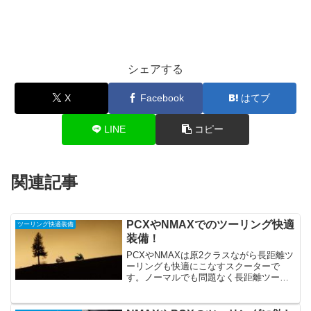
シェアする
X
Facebook
はてブ
LINE
コピー
関連記事
PCXやNMAXでのツーリング快適
ツーリング快適装備
装備！
PCXやNMAXは原2クラスながら長距離ツ
ーリングも快適にこなすスクーターで
す。ノーマルでも問題なく長距離ツーリ
ングはできますが、やはり何百キロも走
ると疲れるのは仕方がないことですが、
ちょっとした装備の追加や交換で疲労感