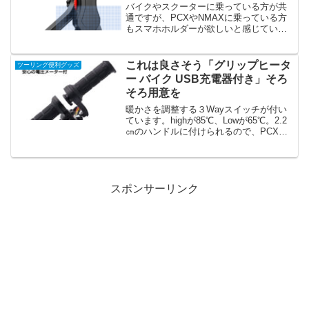
バイクやスクーターに乗っている方が共
通ですが、PCXやNMAXに乗っている方
もスマホホルダーが欲しいと感じている
方は多いはずです。PCXはハンドルに固
定するスマホフォルダーは取付可能です
が、NMAXはハンドルバーなど取り付け
これは良さそう「グリップヒータ
ツーリング便利グッズ
ないとそもそもスマホホルダーが装着で
ー バイク USB充電器付き」そろ
きません。ミラーの付け根の部分に取り
そろ用意を
付けることができるスマホホルダーがあ
るのはご存じでしょうか。このタイプな
暖かさを調整する３Wayスイッチが付い
ら、PCX、NMAXや他のバイクにも取り
ています。highが85℃、Lowが65℃。2.2
付けが可能。また、3方向に動かすことが
㎝のハンドルに付けられるので、PCXに
できるのでポジションの自由度が高く、
もNMAX125にも装着可能だと思います。
気に入ったポジションいスマホを持って
くることができます。
スポンサーリンク