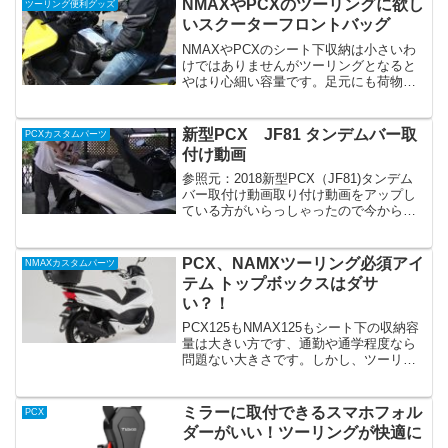
NMAXやPCXのツーリングに欲し
ツーリング便利グッズ
が全く違ってきます。...
いスクーターフロントバッグ
NMAXやPCXのシート下収納は小さいわ
けではありませんがツーリングとなると
やはり心細い容量です。足元にも荷物な
どが置けない形状になっているのでどう
してもリアボックスなどが必要になりま
す。
新型PCX JF81 タンデムバー取
PCXカスタムパーツ
付け動画
参照元：2018新型PCX（JF81)タンデム
バー取付け動画取り付け動画をアップし
ている方がいらっしゃったので今から、
新型PCXにタンデムバーの取付にチャレ
ンジする方、参考にしてみてはいかがで
しょうか。
PCX、NAMXツーリング必須アイ
NMAXカスタムパーツ
テム トップボックスはダサ
い？！
PCX125もNMAX125もシート下の収納容
量は大きい方です、通勤や通学程度なら
問題ない大きさです。しかし、ツーリン
グに出かけるとなると、全然足りなくな
ってきます。
ミラーに取付できるスマホフォル
PCX
ダーがいい！ツーリングが快適に