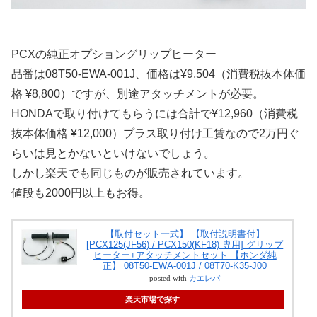
PCXの純正オプショングリップヒーター
品番は08T50-EWA-001J、価格は¥9,504（消費税抜本体価
格 ¥8,800）ですが、別途アタッチメントが必要。
HONDAで取り付けてもらうには合計で¥12,960（消費税
抜本体価格 ¥12,000）プラス取り付け工賃なので2万円ぐ
らいは見とかないといけないでしょう。
しかし楽天でも同じものが販売されています。
値段も2000円以上もお得。
【取付セット一式】 【取付説明書付】
[PCX125(JF56) / PCX150(KF18) 専用] グリップ
ヒーター+アタッチメントセット 【ホンダ純
正】 08T50-EWA-001J / 08T70-K35-J00
posted with
カエレバ
楽天市場で探す